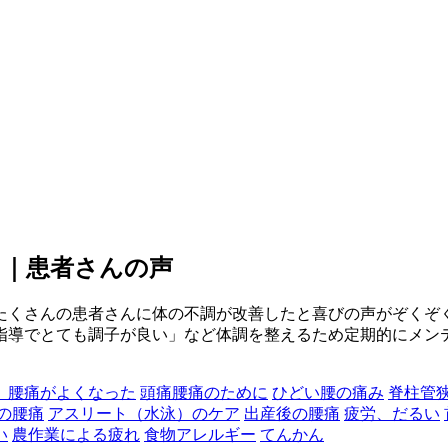
ク｜患者さんの声
たくさんの患者さんに体の不調が改善したと喜びの声がぞくぞ
指導でとても調子が良い」など体調を整えるため定期的にメン
、腰痛がよくなった
頭痛腰痛のために
ひどい腰の痛み
脊柱管
の腰痛
アスリート（水泳）のケア
出産後の腰痛
疲労、だるい
い
農作業による疲れ
食物アレルギー
てんかん