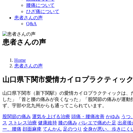
腰痛について
ひざ痛について
患者さんの声
Q&A
患者さんの声
Home
患者さんの声
山口県下関市愛情カイロプラクティッ
山口県下関市（新下関駅）の愛情カイロプラクティックは、
した」「首と腰の痛みが良くなった」「股関節の痛みが運動
ず、宇部や北九州からも通ってこられています。
股関節の痛み
運気を上げる治療
頭痛・腰痛改善
かゆみ
うつ
ス
ストレス治療
健康維持
膝の痛み
バレエで痛めた足
出産後
ー、腰痛
顔面麻痺
てんかん
足のつり
全身が悪い、歩きにく