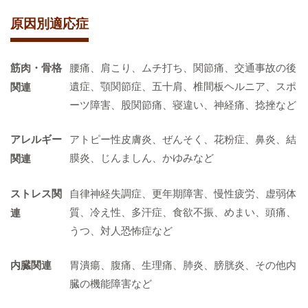
原因別適応症
筋肉・骨格
腰痛、肩こり、ムチ打ち、関節痛、交通事故の後
遺症、顎関節症、五十肩、椎間板ヘルニア、スポ
関連
ーツ障害、股関節痛、寝違い、神経痛、捻挫など
アレルギー
アトピー性皮膚炎、ぜんそく、花粉症、鼻炎、結
膜炎、じんましん、かゆみなど
関連
ストレス関
自律神経失調症、更年期障害、慢性疲労、虚弱体
質、冷え性、多汗症、食欲不振、めまい、頭痛、
連
うつ、対人恐怖症など
内臓関連
胃潰瘍、腹痛、生理痛、肺炎、膀胱炎、その他内
臓の機能障害など